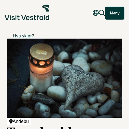
Meny
Hva skjer?
Andebu