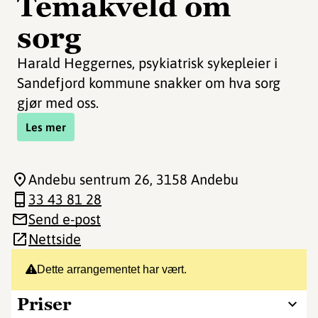
Temakveld om
sorg
Harald Heggernes, psykiatrisk sykepleier i
Sandefjord kommune snakker om hva sorg
gjør med oss.
Les mer
Andebu sentrum 26
, 3158 Andebu
33 43 81 28
Send e-post
Nettside
Dette arrangementet har vært.
Priser