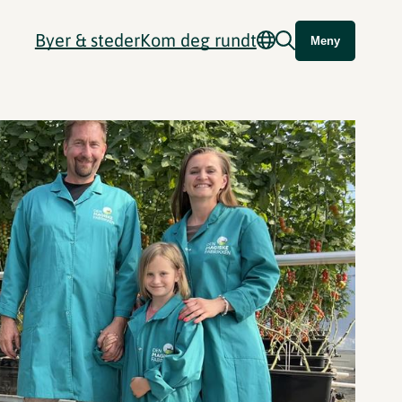
Byer & steder
Kom deg rundt
Meny