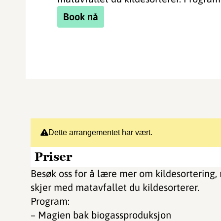
Book nå
Dette arrangementet har vært.
Priser
Besøk oss for å lære mer om kildesortering,
skjer med matavfallet du kildesorterer.
Program:
– Magien bak biogassproduksjon