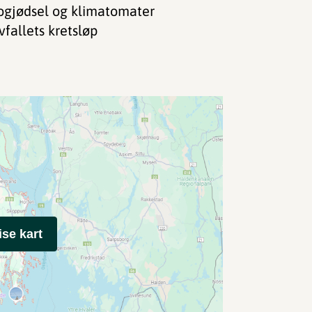
iogjødsel og klimatomater
vfallets kretsløp
ise kart