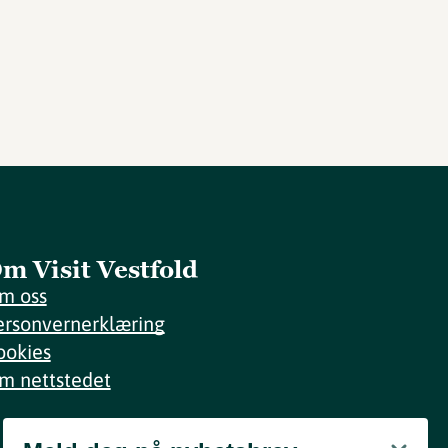
m Visit Vestfold
m oss
ersonvernerklæring
ookies
m nettstedet
Meld deg på nyhetsbrev