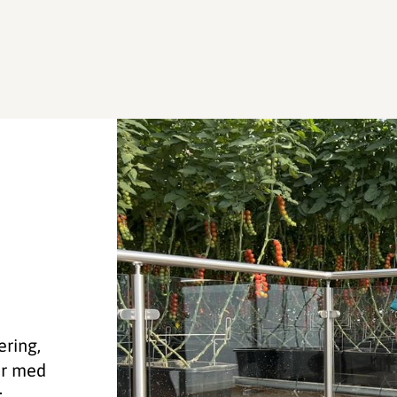
ering,
er med
..