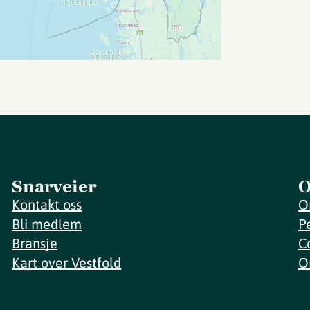
Snarveier
O
Kontakt oss
O
Bli medlem
P
Bransje
C
Kart over Vestfold
O