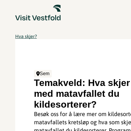
Hva skjer?
Sem
Temakveld: Hva skjer
med matavfallet du
kildesorterer?
Besøk oss for å lære mer om kildesort
matavfallets kretsløp og hva som skj
matavfallet du kildesorterer. Program:.