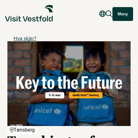
Meny
Hva skjer?
Tønsberg