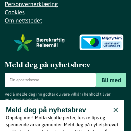
Personvernerklæring
Cookies
Om nettstedet
Meld deg på nyhetsbrev
Bli med
Ved å melde deg inn godtar du våre vilkår i henhold til vår
personvernerklæring
.
www.visitvestfold.com
Meld deg på nyhetsbrev
Turistinformasjon
Oppdag mer! Motta skjulte perler, ferske tips og
Vestfold Fylkeskommune
spennende arrangementer. Meld deg på nyhetsbrevet
By
Breakfast