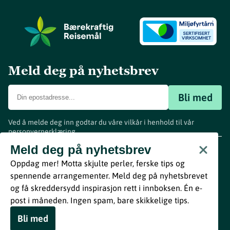
Meld deg på nyhetsbrev
Bli med
Ved å melde deg inn godtar du våre vilkår i henhold til vår
personvernerklæring
.
www.visitvestfold.com
Meld deg på nyhetsbrev
Turistinformasjon
Oppdag mer! Motta skjulte perler, ferske tips og
Vestfold Fylkeskommune
spennende arrangementer. Meld deg på nyhetsbrevet
By
Breakfast
og få skreddersydd inspirasjon rett i innboksen. Én e-
post i måneden. Ingen spam, bare skikkelige tips.
Bli med