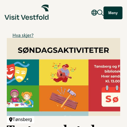
Meny
Hva skjer?
Tønsberg