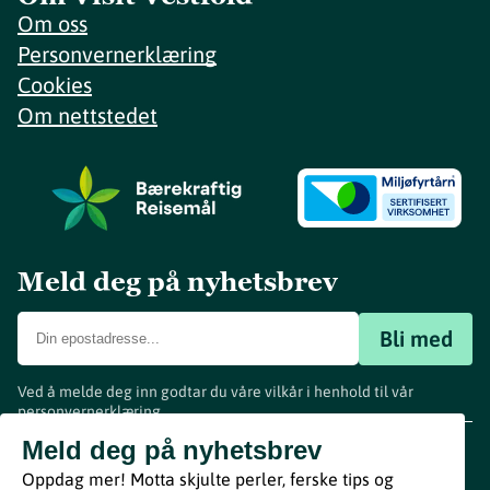
Om oss
Personvernerklæring
Cookies
Om nettstedet
Meld deg på nyhetsbrev
Bli med
Ved å melde deg inn godtar du våre vilkår i henhold til vår
personvernerklæring
.
www.visitvestfold.com
Meld deg på nyhetsbrev
Turistinformasjon
Oppdag mer! Motta skjulte perler, ferske tips og