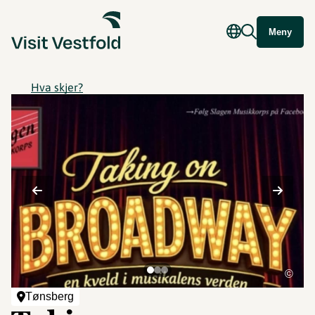
Meny
Hva skjer?
©
Tønsberg