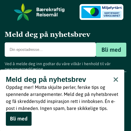
Meld deg på nyhetsbrev
Bli med
Ved å melde deg inn godtar du våre vilkår i henhold til vår
personvernerklæring
.
www.visitvestfold.com
Meld deg på nyhetsbrev
Turistinformasjon
Oppdag mer! Motta skjulte perler, ferske tips og
Vestfold Fylkeskommune
spennende arrangementer. Meld deg på nyhetsbrevet
By
Breakfast
og få skreddersydd inspirasjon rett i innboksen. Én e-
post i måneden. Ingen spam, bare skikkelige tips.
Bli med