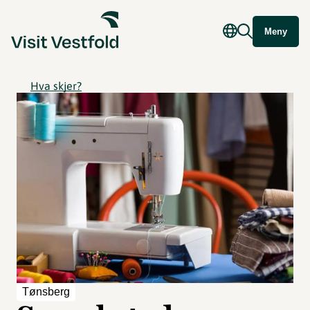
Meny
Hva skjer?
Tønsberg