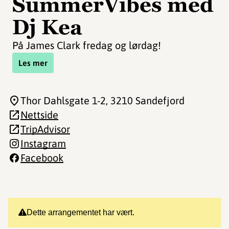
SummerVibes med
Dj Kea
På James Clark fredag og lørdag!
Les mer
Thor Dahlsgate 1-2
, 3210 Sandefjord
Nettside
TripAdvisor
Instagram
Facebook
Dette arrangementet har vært.