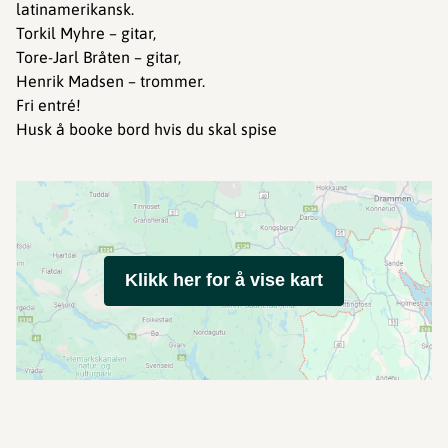
latinamerikansk.
Torkil Myhre – gitar,
Tore-Jarl Bråten – gitar,
Henrik Madsen – trommer.
Fri entré!
Husk å booke bord hvis du skal spise
Klikk her for å vise kart