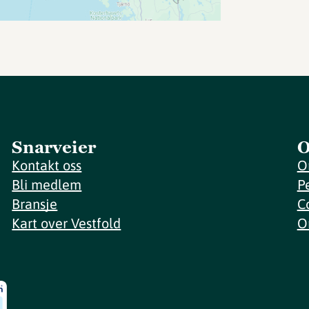
Snarveier
O
Kontakt oss
O
Bli medlem
P
Bransje
C
Kart over Vestfold
O