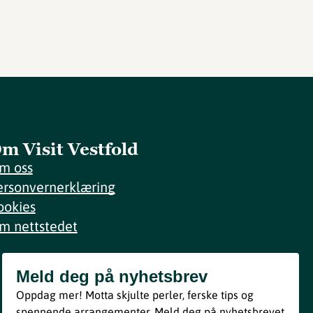
m Visit Vestfold
m oss
ersonvernerklæring
ookies
m nettstedet
Meld deg på nyhetsbrev
Meld deg på nyhetsbrev
Oppdag mer! Motta skjulte perler, ferske tips og
Bli med
spennende arrangementer. Meld deg på nyhetsbrevet