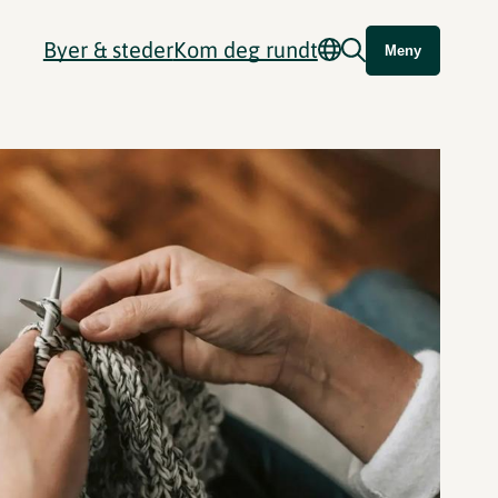
Byer & steder
Kom deg rundt
Meny