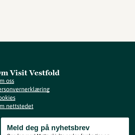
m Visit Vestfold
m oss
ersonvernerklæring
ookies
m nettstedet
Meld deg på nyhetsbrev
Meld deg på nyhetsbrev