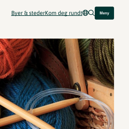
Byer & steder
Kom deg rundt
Meny