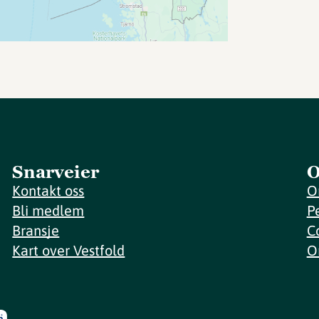
Snarveier
O
Kontakt oss
O
Bli medlem
P
Bransje
C
Kart over Vestfold
O