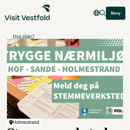
Meny
Hva skjer?
Holmestrand