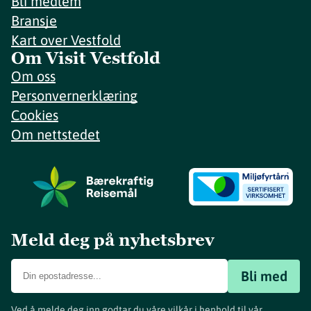
Bli medlem
Bransje
Kart over Vestfold
Om Visit Vestfold
Om oss
Personvernerklæring
Cookies
Om nettstedet
Meld deg på nyhetsbrev
Bli med
Ved å melde deg inn godtar du våre vilkår i henhold til vår