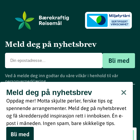
Meld deg på nyhetsbrev
Bli med
Ved å melde deg inn godtar du våre vilkår i henhold til vår
personvernerklæring
.
www.visitvestfold.com
Meld deg på nyhetsbrev
Turistinformasjon
Oppdag mer! Motta skjulte perler, ferske tips og
Vestfold Fylkeskommune
spennende arrangementer. Meld deg på nyhetsbrevet
By
Breakfast
og få skreddersydd inspirasjon rett i innboksen. Én e-
post i måneden. Ingen spam, bare skikkelige tips.
Bli med
Steinar Albrigtsen og Monika Nordli Trio
Book nå