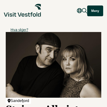
Meny
Hva skjer?
Sandefjord