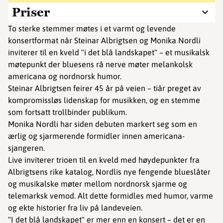
Priser
To sterke stemmer møtes i et varmt og levende
konsertformat når Steinar Albrigtsen og Monika Nordli
inviterer til en kveld "i det blå landskapet" – et musikalsk
møtepunkt der bluesens rå nerve møter melankolsk
americana og nordnorsk humor.
Steinar Albrigtsen feirer 45 år på veien – tiår preget av
kompromissløs lidenskap for musikken, og en stemme
som fortsatt trollbinder publikum.
Monika Nordli har siden debuten markert seg som en
ærlig og sjarmerende formidler innen americana-
sjangeren.
Live inviterer trioen til en kveld med høydepunkter fra
Albrigtsens rike katalog, Nordlis nye fengende blueslåter
og musikalske møter mellom nordnorsk sjarme og
telemarksk vemod. Alt dette formidles med humor, varme
og ekte historier fra liv på landeveien.
"I det blå landskapet" er mer enn en konsert – det er en