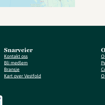
Snarveier
O
Kontakt oss
O
Bli medlem
P
Bransje
C
Kart over Vestfold
O