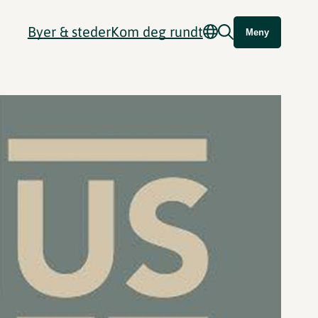
Byer & steder
Kom deg rundt
Meny