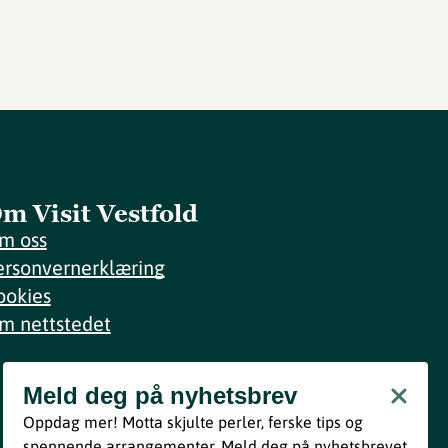
m Visit Vestfold
m oss
ersonvernerklæring
ookies
m nettstedet
Meld deg på nyhetsbrev
Meld deg på nyhetsbrev
Oppdag mer! Motta skjulte perler, ferske tips og
Bli med
spennende arrangementer. Meld deg på nyhetsbrevet