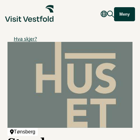
Meny
Hva skjer?
Tønsberg