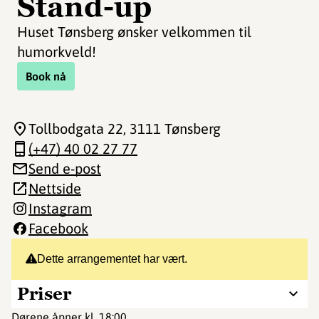
Stand-up
Huset Tønsberg ønsker velkommen til
humorkveld!
Book nå
Tollbodgata 22
, 3111 Tønsberg
(+47) 40 02 27 77
Send e-post
Nettside
Instagram
Facebook
Dette arrangementet har vært.
Priser
Dørene åpner kl. 18:00