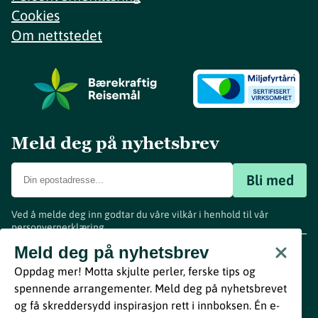
Cookies
Om nettstedet
Meld deg på nyhetsbrev
Bli med
Ved å melde deg inn godtar du våre vilkår i henhold til vår
personvernerklæring
.
www.visitvestfold.com
Meld deg på nyhetsbrev
Turistinformasjon
Oppdag mer! Motta skjulte perler, ferske tips og
Vestfold Fylkeskommune
spennende arrangementer. Meld deg på nyhetsbrevet
By
Breakfast
og få skreddersydd inspirasjon rett i innboksen. Én e-