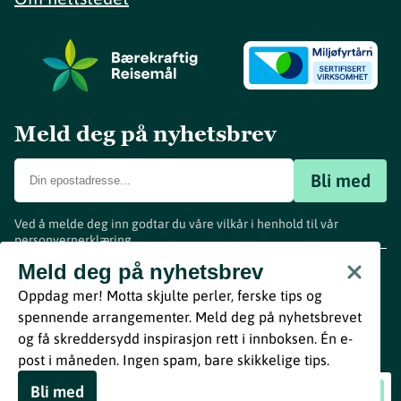
Meld deg på nyhetsbrev
Bli med
Ved å melde deg inn godtar du våre vilkår i henhold til vår
personvernerklæring
.
www.visitvestfold.com
Meld deg på nyhetsbrev
Turistinformasjon
Oppdag mer! Motta skjulte perler, ferske tips og
Vestfold Fylkeskommune
spennende arrangementer. Meld deg på nyhetsbrevet
By
Breakfast
og få skreddersydd inspirasjon rett i innboksen. Én e-
post i måneden. Ingen spam, bare skikkelige tips.
Bli med
St.Hans på bryggekanten
Book nå