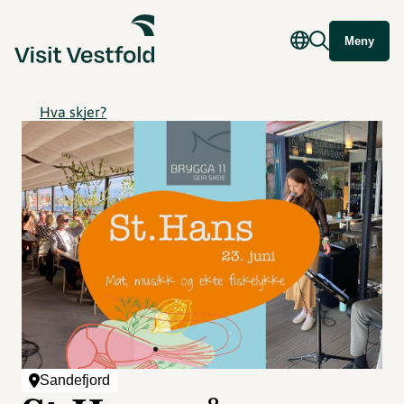
Meny
Hva skjer?
Sandefjord