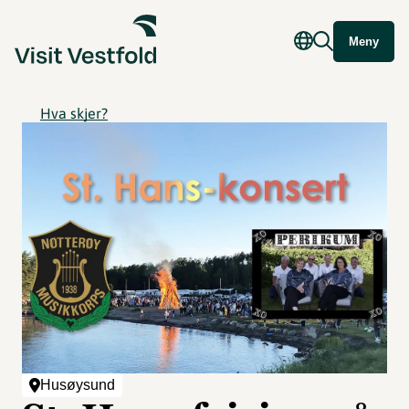
Meny
Hva skjer?
Husøysund