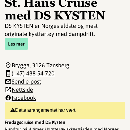
St. Hans Cruise
med DS KYSTEN
DS KYSTEN er Norges eldste og mest
originale kystfartøy med dampdrift.
Les mer
Brygga
, 3126 Tønsberg
(+47) 488 54 720
Send e-post
Nettside
Facebook
Dette arrangementet har vært.
Fredagscruise med DS Kysten
Rundtur på 4 timer i Nøtterøy skjærgården med Norges