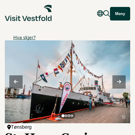
Meny
Hva skjer?
©
Tønsberg