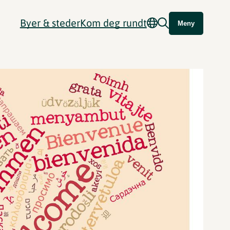
Byer & steder
Kom deg rundt
Meny