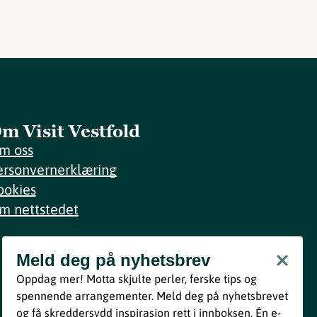
m Visit Vestfold
m oss
ersonvernerklæring
ookies
m nettstedet
Meld deg på nyhetsbrev
Meld deg på nyhetsbrev
Oppdag mer! Motta skjulte perler, ferske tips og
Bli med
spennende arrangementer. Meld deg på nyhetsbrevet
og få skreddersydd inspirasjon rett i innboksen. Én e-