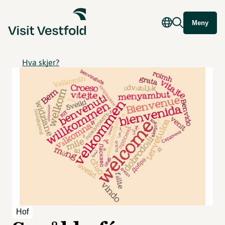
Meny
Hva skjer?
Hof