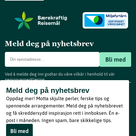
Meld deg på nyhetsbrev
Bli med
Ved å melde deg inn godtar du våre vilkår i henhold til vår
personvernerklæring
.
www.visitvestfold.com
Meld deg på nyhetsbrev
Turistinformasjon
Oppdag mer! Motta skjulte perler, ferske tips og
Vestfold Fylkeskommune
spennende arrangementer. Meld deg på nyhetsbrevet
By
Breakfast
og få skreddersydd inspirasjon rett i innboksen. Én e-
post i måneden. Ingen spam, bare skikkelige tips.
Bli med