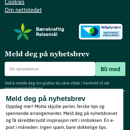
Cookies
Om nettstedet
Meld deg på nyhetsbrev
Bli med
Ved å melde deg inn godtar du våre vilkår i henhold til vår
personvernerklæring
.
www.visitvestfold.com
Meld deg på nyhetsbrev
Turistinformasjon
Oppdag mer! Motta skjulte perler, ferske tips og
Vestfold Fylkeskommune
spennende arrangementer. Meld deg på nyhetsbrevet
By
Breakfast
og få skreddersydd inspirasjon rett i innboksen. Én e-
post i måneden. Ingen spam, bare skikkelige tips.