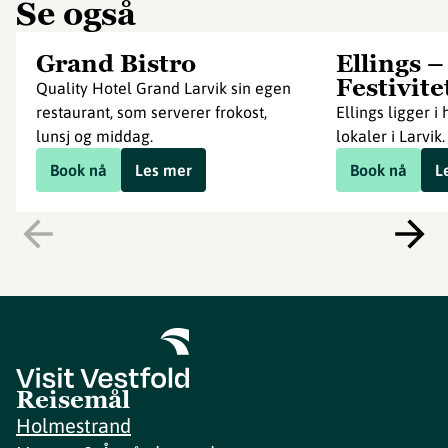
Se også
Grand Bistro
Ellings –
Festivite
Quality Hotel Grand Larvik sin egen
restaurant, som serverer frokost,
Ellings ligger i 
lunsj og middag.
lokaler i Larvik.
Book nå
Les mer
Book nå
L
Reisemål
Holmestrand