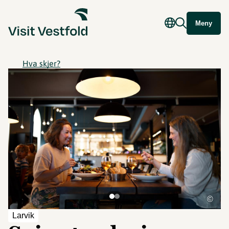
Meny
Hva skjer?
©
Larvik