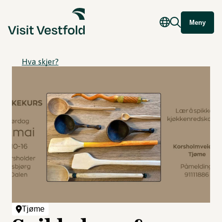
Meny
Hva skjer?
Tjøme