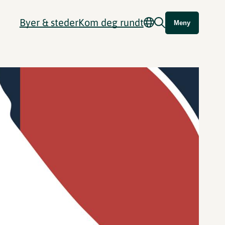
Byer & steder
Kom deg rundt
Meny