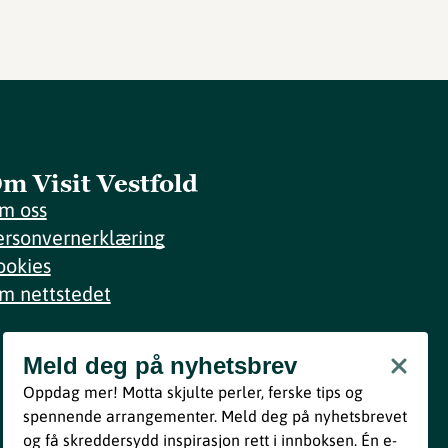
m Visit Vestfold
m oss
ersonvernerklæring
ookies
m nettstedet
Meld deg på nyhetsbrev
Meld deg på nyhetsbrev
Oppdag mer! Motta skjulte perler, ferske tips og
Bli med
spennende arrangementer. Meld deg på nyhetsbrevet
og få skreddersydd inspirasjon rett i innboksen. Én e-