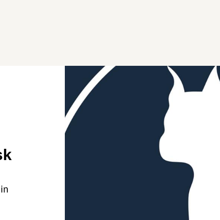
sk
in