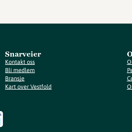
Snarveier
O
Kontakt oss
O
Bli medlem
P
Bransje
C
Kart over Vestfold
O