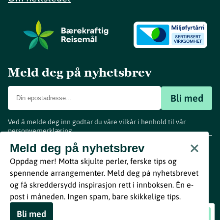
Meld deg på nyhetsbrev
Bli med
Ved å melde deg inn godtar du våre vilkår i henhold til vår
personvernerklæring
.
www.visitvestfold.com
Meld deg på nyhetsbrev
Turistinformasjon
Oppdag mer! Motta skjulte perler, ferske tips og
Vestfold Fylkeskommune
spennende arrangementer. Meld deg på nyhetsbrevet
By
Breakfast
og få skreddersydd inspirasjon rett i innboksen. Én e-
post i måneden. Ingen spam, bare skikkelige tips.
Bli med
Soul Project Nola
Book nå