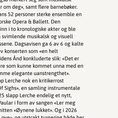
r om deg», samt flere barnebøker.
ans 52 personer sterke ensemble en
Norske Opera & Ballett. Den
n i to kronologiske akter og ble
en svimlende musikalsk og visuell
ssene. Dagsavisen ga 6 av 6 og kalte
ev konserten som «en helt
idens Ånd konkluderte slik: «Det er
ikere som kunne kommet unna med en
amme elegante uanstrengthet».
p Lerche nok en kritikerrost
f Sighs», en samling instrumentale
5 slapp Lerche endelig et nytt,
Vaular i form av sangen «Ler meg
 hitten «Øynene lukket». Og i 2026
Love», og utstrakt turnering både her