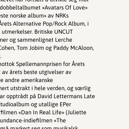
d dobbeltalbumet «Avatars Of Love»
este norske album» av NRKs
rets Alternative Pop/Rock Album, i
e utmerkelser. Britiske UNCUT
erner og sammenlignet Lerche
 Cohen, Tom Jobim og Paddy McAloon,
.
ottok Spellemannprisen for Årets
t av årets beste utgivelser av
re andre amerikanske
nert utstrakt i hele verden, og sœrlig
har opptrådt på David Lettermans Late
 studioalbum og utallige EPer
ilmen «Dan In Real Life» (Juliette
 Sundance-indiefilmen «The
også markert seg som musikalsk