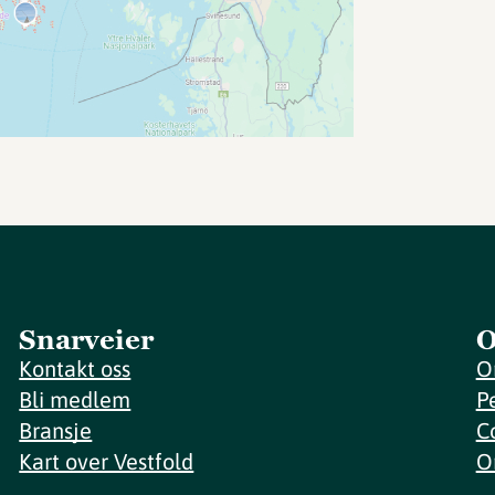
Snarveier
O
Kontakt oss
O
Bli medlem
P
Bransje
C
Kart over Vestfold
O