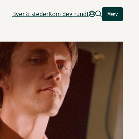
Byer & steder
Kom deg rundt
Meny