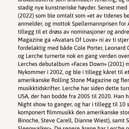
stadig nye kunstneriske høyder. Senest me
(2022) som ble omtalt som «et av tidenes b
anmelder, og mottok Spellemannprisen for Å
tillegg til et drøss av nominasjoner og andr
Magazine ga «Avatars Of Love» ni av ti stj
fordelaktig med både Cole Porter, Leonard
og Lerche turnerte nok en gang verden over
Lerches debutalbum «Faces Down» (2001) m
Nykommer i 2002, og ble i tillegg kåret til e
amerikanske Rolling Stone Magazine og fle
musikktidskrifter. Lerche har siden dette tur
USA, der han bodde fra 2005 til 2020. Han 
Night show to ganger, og har i tillegg til 10
komponert filmmusikk den amerikanske storf
Binoche, Steve Carell, Dianne Wiest), samt
Sleepwalker». De senere årene har Lerche 