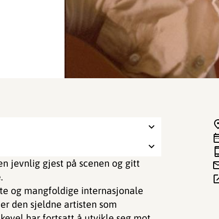
 jevnlig gjest på scenen og gitt
.
te og mangfoldige internasjonale
er den sjeldne artisten som
evel har fortsatt å utvikle seg mot