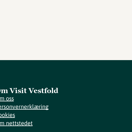
m Visit Vestfold
m oss
ersonvernerklæring
ookies
m nettstedet