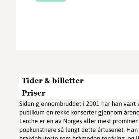
Tider & billetter
Priser
Siden gjennombruddet i 2001 har han vært en
publikum en rekke konserter gjennom årene
Lerche er en av Norges aller mest prominen
popkunstnere så langt dette årtusenet. Han 
brakdebuterte som bråmoden tenåring, og lik