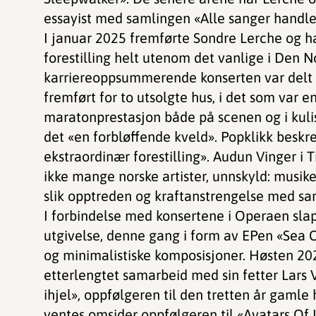
essayist med samlingen «Alle sanger handle
I januar 2025 fremførte Sondre Lerche og h
forestilling helt utenom det vanlige i Den 
karriereoppsummerende konserten var delt in
fremført for to utsolgte hus, i det som var 
maratonprestasjon både på scenen og i kuli
det «en forbløffende kveld». Popklikk beskr
ekstraordinær forestilling». Audun Vinger i T
ikke mange norske artister, unnskyld: mus
slik opptreden og kraftanstrengelse med s
I forbindelse med konsertene i Operaen slap
utgivelse, denne gang i form av EPen «Sea O
og minimalistiske komposisjoner. Høsten 202
etterlengtet samarbeid med sin fetter Lars 
ihjel», oppfølgeren til den tretten år gamle
ventes omsider oppfølgeren til «Avatars Of 