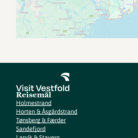
Reisemål
Holmestrand
Horten & Åsgårdstrand
Tønsberg & Færder
Sandefjord
Larvik & Stavern