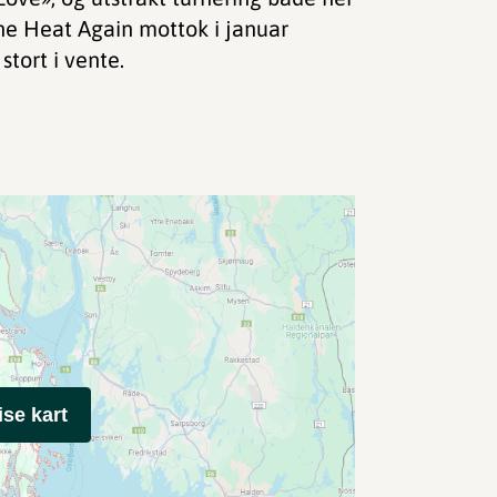
he Heat Again mottok i januar
tort i vente.
ise kart