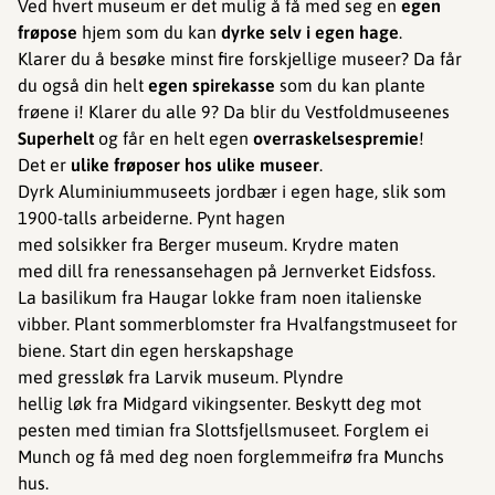
Ved hvert museum er det mulig å få med seg en
egen
frøpose
hjem som du kan
dyrke selv i egen hage
.
Klarer du å besøke minst fire forskjellige museer? Da får
du også din helt
egen spirekasse
som du kan plante
frøene i! Klarer du alle 9? Da blir du Vestfoldmuseenes
Superhelt
og får en helt egen
overraskelsespremie
!
Det er
ulike frøposer hos ulike museer
.
Dyrk Aluminiummuseets jordbær i egen hage, slik som
1900-talls arbeiderne. Pynt hagen
med solsikker fra Berger museum. Krydre maten
med dill fra renessansehagen på Jernverket Eidsfoss.
La basilikum fra Haugar lokke fram noen italienske
vibber. Plant sommerblomster fra Hvalfangstmuseet for
biene. Start din egen herskapshage
med gressløk fra Larvik museum. Plyndre
hellig løk fra Midgard vikingsenter. Beskytt deg mot
pesten med timian fra Slottsfjellsmuseet. Forglem ei
Munch og få med deg noen forglemmeifrø fra Munchs
hus.