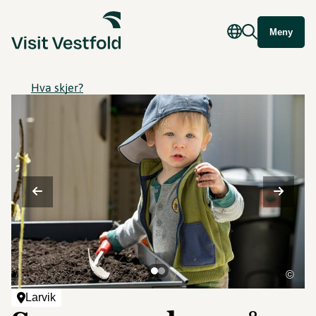
Meny
Hva skjer?
©
Larvik