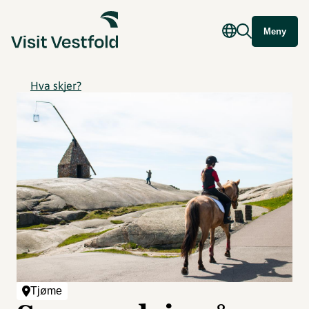
Meny
Hva skjer?
Tjøme