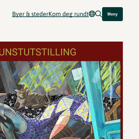
Byer & steder
Kom deg rundt
Meny