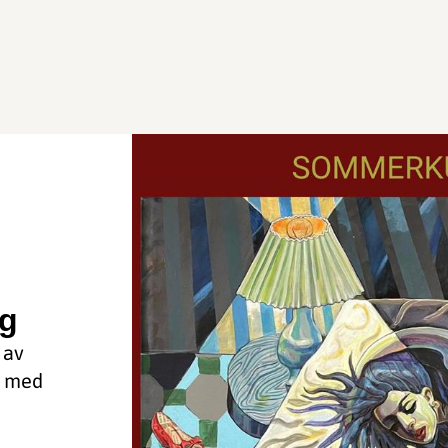
ng
 av
t med