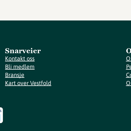
Snarveier
O
Kontakt oss
O
Bli medlem
P
Bransje
C
Kart over Vestfold
O