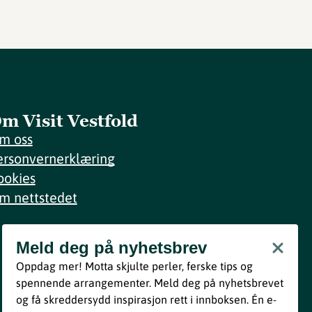
m Visit Vestfold
m oss
ersonvernerklæring
ookies
m nettstedet
Meld deg på nyhetsbrev
Meld deg på nyhetsbrev
Oppdag mer! Motta skjulte perler, ferske tips og
Bli med
spennende arrangementer. Meld deg på nyhetsbrevet
og få skreddersydd inspirasjon rett i innboksen. Én e-
Ved å melde deg inn godtar du våre vilkår i henhold til vår