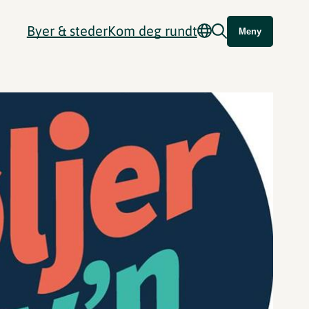
Byer & steder
Kom deg rundt
Meny