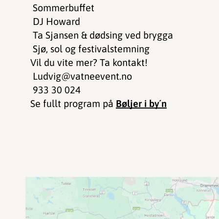
Sommerbuffet
DJ Howard
Ta Sjansen & dødsing ved brygga
Sjø, sol og festivalstemning
Vil du vite mer? Ta kontakt!
Ludvig@vatneevent.no
933 30 024
Se fullt program på
Bøljer i by´n