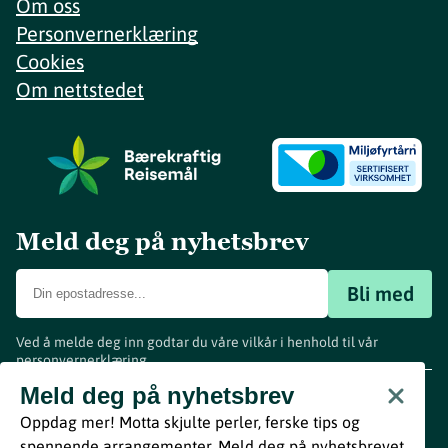
Om oss
Personvernerklæring
Cookies
Om nettstedet
Meld deg på nyhetsbrev
Bli med
Ved å melde deg inn godtar du våre vilkår i henhold til vår
personvernerklæring
.
www.visitvestfold.com
Meld deg på nyhetsbrev
Turistinformasjon
Oppdag mer! Motta skjulte perler, ferske tips og
Vestfold Fylkeskommune
spennende arrangementer. Meld deg på nyhetsbrevet