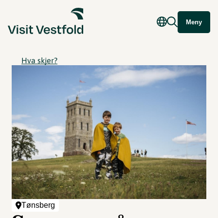
Meny
Hva skjer?
Tønsberg