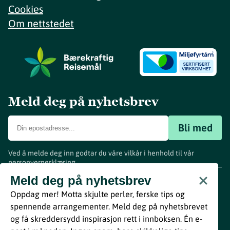
Cookies
Om nettstedet
Meld deg på nyhetsbrev
Bli med
Ved å melde deg inn godtar du våre vilkår i henhold til vår
personvernerklæring
.
www.visitvestfold.com
Meld deg på nyhetsbrev
Turistinformasjon
Oppdag mer! Motta skjulte perler, ferske tips og
Vestfold Fylkeskommune
spennende arrangementer. Meld deg på nyhetsbrevet
By
Breakfast
og få skreddersydd inspirasjon rett i innboksen. Én e-