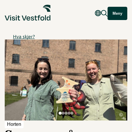
Meny
Hva skjer?
©
Horten