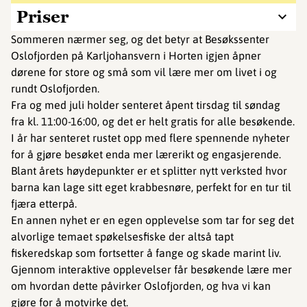
Priser
Sommeren nærmer seg, og det betyr at Besøkssenter
Oslofjorden på Karljohansvern i Horten igjen åpner
dørene for store og små som vil lære mer om livet i og
rundt Oslofjorden.
Fra og med juli holder senteret åpent tirsdag til søndag
fra kl. 11:00-16:00, og det er helt gratis for alle besøkende.
I år har senteret rustet opp med flere spennende nyheter
for å gjøre besøket enda mer lærerikt og engasjerende.
Blant årets høydepunkter er et splitter nytt verksted hvor
barna kan lage sitt eget krabbesnøre, perfekt for en tur til
fjæra etterpå.
En annen nyhet er en egen opplevelse som tar for seg det
alvorlige temaet spøkelsesfiske der altså tapt
fiskeredskap som fortsetter å fange og skade marint liv.
Gjennom interaktive opplevelser får besøkende lære mer
om hvordan dette påvirker Oslofjorden, og hva vi kan
gjøre for å motvirke det.