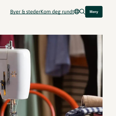
Byer & steder
Kom deg rundt
Meny