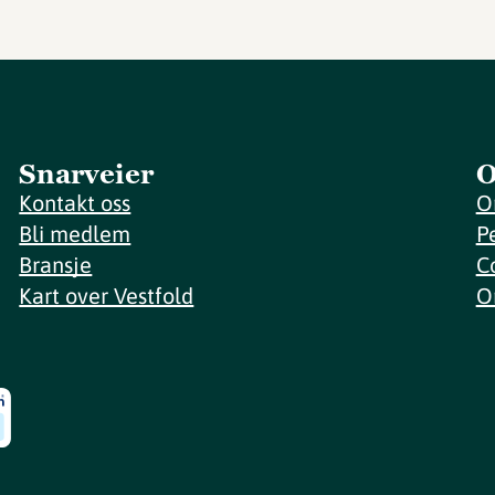
Snarveier
O
Kontakt oss
O
Bli medlem
P
Bransje
C
Kart over Vestfold
O