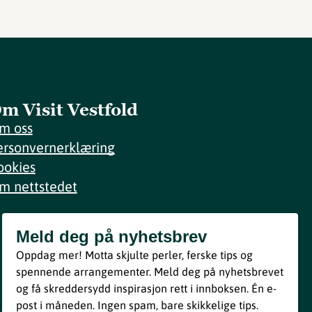
m Visit Vestfold
m oss
ersonvernerklæring
ookies
m nettstedet
Meld deg på nyhetsbrev
Meld deg på nyhetsbrev
Oppdag mer! Motta skjulte perler, ferske tips og
Bli med
spennende arrangementer. Meld deg på nyhetsbrevet
og få skreddersydd inspirasjon rett i innboksen. Én e-
Ved å melde deg inn godtar du våre vilkår i henhold til vår
post i måneden. Ingen spam, bare skikkelige tips.
personvernerklæring
.