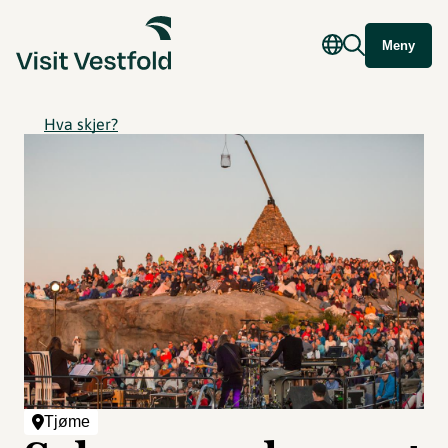
Meny
Hva skjer?
Tjøme