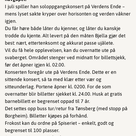
I juli spiller han soloppgangskonsert på Verdens Ende –
mens lyset sakte kryper over horisonten og verden våkner
igjen.
Du får høre både låter du kjenner, og låter du kanskje
trodde du kjente. Alt levert på den måten Bjella gjør det
best: nært, ettertenksomt og akkurat passe ujålete.
Vil du få hele opplevelsen, kan du overnatte ute på
svaberget. Området stenger ved midnatt for billettsjekk,
før det åpner igjen kl. 02.00.
Konserten foregår ute på Verdens Ende. Dette er en
sittende konsert, så ta med klær etter vær og
sitteunderlag. Portene åpner kl. 0200. For de som
overnatter blir billetter sjekket kl. 24.00. Husk at gratis
barnebillett er begrenset oppad til 7 år.
Det settes opp buss tur/retur fra Tønsberg (med stopp på
Borgheim). Billetter kjøpes på forhånd.
Frokost kan du ordne på Spiseriet – enkelt, godt og
begrenset til 100 plasser.