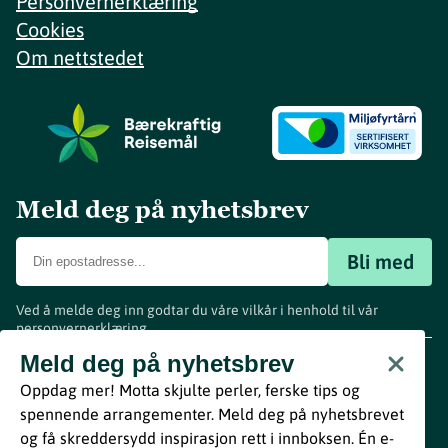
Personvernerklæring
Cookies
Om nettstedet
Meld deg på nyhetsbrev
Bli med
Ved å melde deg inn godtar du våre vilkår i henhold til vår
personvernerklæring
.
www.visitvestfold.com
Meld deg på nyhetsbrev
Turistinformasjon
Oppdag mer! Motta skjulte perler, ferske tips og
Vestfold Fylkeskommune
spennende arrangementer. Meld deg på nyhetsbrevet
By
Breakfast
og få skreddersydd inspirasjon rett i innboksen. Én e-