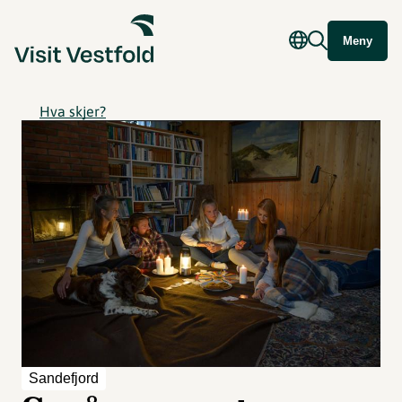
Meny
Hva skjer?
Sandefjord