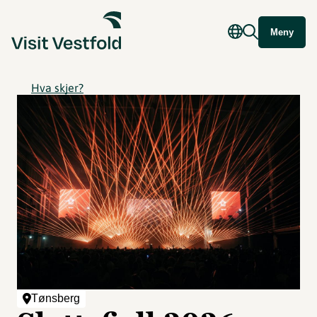
Meny
Hva skjer?
Tønsberg