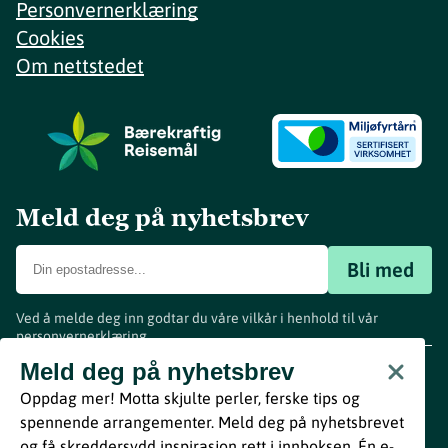
Personvernerklæring
Cookies
Om nettstedet
Meld deg på nyhetsbrev
Bli med
Ved å melde deg inn godtar du våre vilkår i henhold til vår
personvernerklæring
.
www.visitvestfold.com
Meld deg på nyhetsbrev
Turistinformasjon
Oppdag mer! Motta skjulte perler, ferske tips og
Vestfold Fylkeskommune
spennende arrangementer. Meld deg på nyhetsbrevet
By
Breakfast
og få skreddersydd inspirasjon rett i innboksen. Én e-