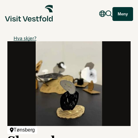
Meny
Hva skjer?
Tønsberg