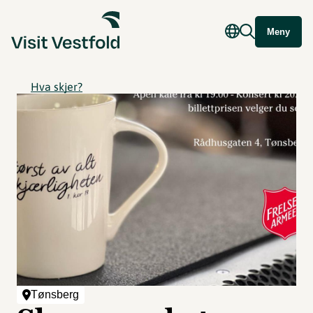
Meny
Hva skjer?
Tønsberg