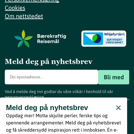
Cookies
Om nettstedet
Meld deg på nyhetsbrev
Bli med
Ved å melde deg inn godtar du våre vilkår i henhold til vår
personvernerklæring
.
www.visitvestfold.com
Meld deg på nyhetsbrev
Turistinformasjon
Oppdag mer! Motta skjulte perler, ferske tips og
Vestfold Fylkeskommune
spennende arrangementer. Meld deg på nyhetsbrevet
By
Breakfast
og få skreddersydd inspirasjon rett i innboksen. Én e-