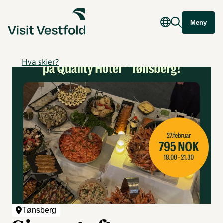
Meny
Hva skjer?
Tønsberg