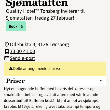
Sjømataften
Quality Hotel™ Tønsberg inviterer til
Sjømataften, fredag 27.februar!
Book nå
Ollebukta 3
, 3126 Tønsberg
33 00 41 00
Send e-post
Dette arrangementet har vært.
Priser
Nyt en bugnende buffet med havets delikatesser og
smakfullt tilbehør – og avslutt aften med vår fristende
dessertbuffet! Buffeten består blant annet av sjøkreps,
krabbe, blåskjell, reker, gravet laks, scampi tempura og