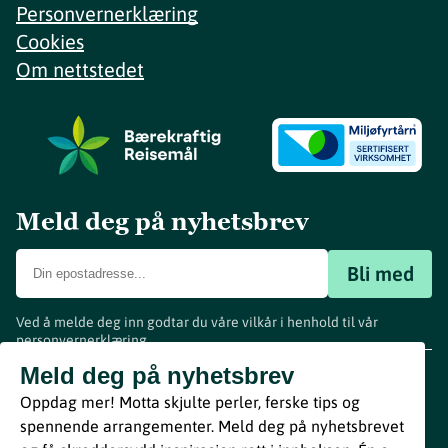
Personvernerklæring
Cookies
Om nettstedet
Meld deg på nyhetsbrev
Bli med
Ved å melde deg inn godtar du våre vilkår i henhold til vår
personvernerklæring
.
www.visitvestfold.com
Meld deg på nyhetsbrev
Turistinformasjon
Oppdag mer! Motta skjulte perler, ferske tips og
Vestfold Fylkeskommune
spennende arrangementer. Meld deg på nyhetsbrevet
By
Breakfast