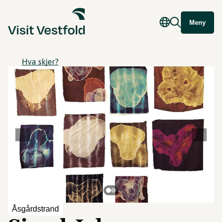
Meny
Hva skjer?
©
Åsgårdstrand