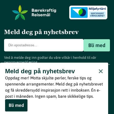
Meld deg på nyhetsbrev
Bli med
Ved å melde deg inn godtar du våre vilkår i henhold til vår
personvernerklæring
.
www.visitvestfold.com
Meld deg på nyhetsbrev
Turistinformasjon
Oppdag mer! Motta skjulte perler, ferske tips og
Vestfold Fylkeskommune
spennende arrangementer. Meld deg på nyhetsbrevet
By
Breakfast
og få skreddersydd inspirasjon rett i innboksen. Én e-
post i måneden. Ingen spam, bare skikkelige tips.
Bli med