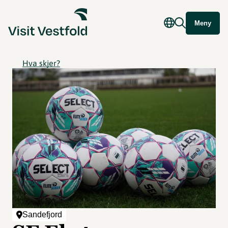
Meny
Hva skjer?
Sandefjord