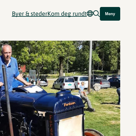
Byer & steder
Kom deg rundt
Meny