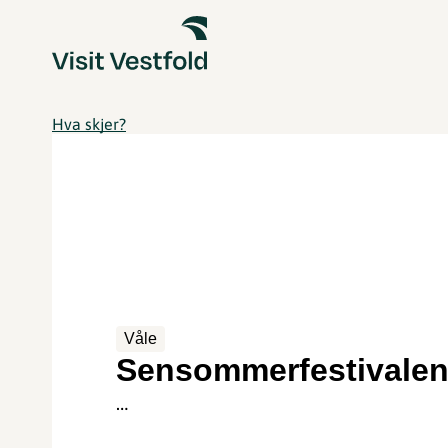
Hva skjer?
Våle
Sensommerfestivale
…