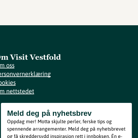
m Visit Vestfold
m oss
ersonvernerklæring
ookies
m nettstedet
Meld deg på nyhetsbrev
Meld deg på nyhetsbrev
Oppdag mer! Motta skjulte perler, ferske tips og
Bli med
spennende arrangementer. Meld deg på nyhetsbrevet
og få skreddersydd inspirasjon rett i innboksen. Én e-