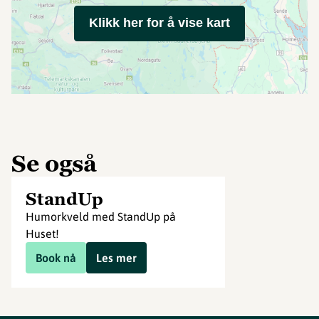
Klikk her for å vise kart
Se også
StandUp
Humorkveld med StandUp på
Huset!
Book nå
Les mer