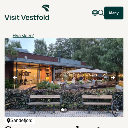
Meny
Hva skjer?
©
Sandefjord