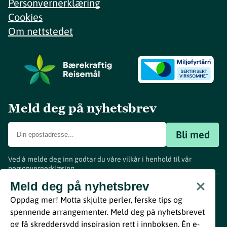
Personvernerklæring
Cookies
Om nettstedet
Meld deg på nyhetsbrev
Bli med
Ved å melde deg inn godtar du våre vilkår i henhold til vår
personvernerklæring
.
www.visitvestfold.com
Meld deg på nyhetsbrev
Turistinformasjon
Oppdag mer! Motta skjulte perler, ferske tips og
Vestfold Fylkeskommune
spennende arrangementer. Meld deg på nyhetsbrevet
By
Breakfast
og få skreddersydd inspirasjon rett i innboksen. Én e-