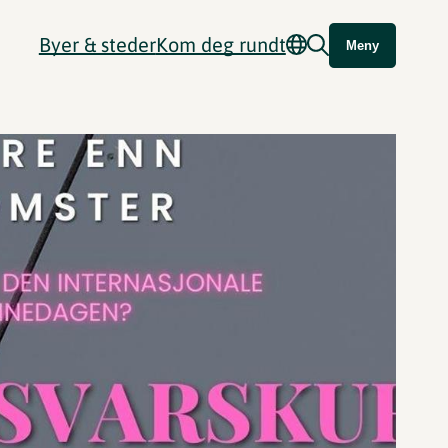
Byer & steder
Kom deg rundt
Meny