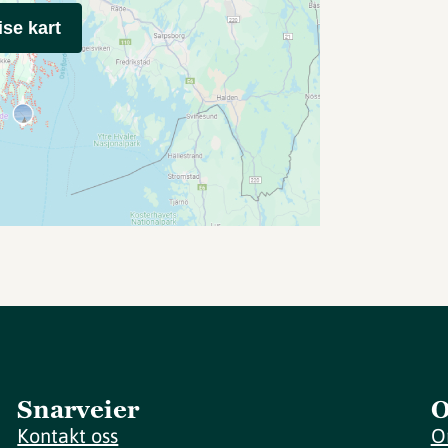
ise kart
Snarveier
O
Kontakt oss
O