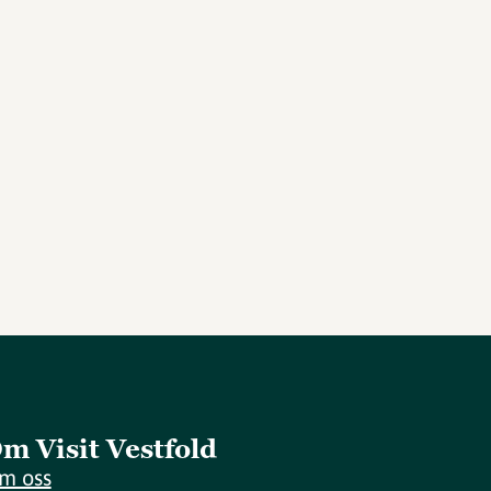
m Visit Vestfold
m oss