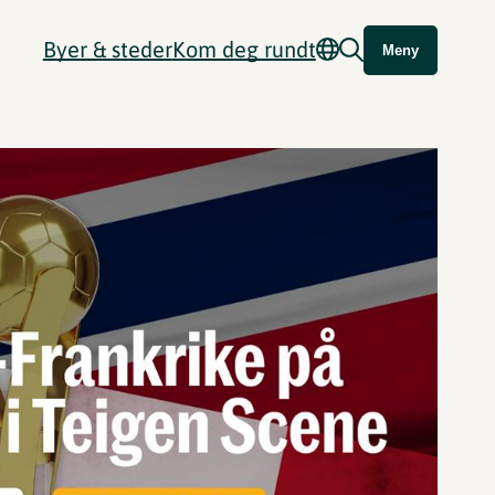
Byer & steder
Kom deg rundt
Meny