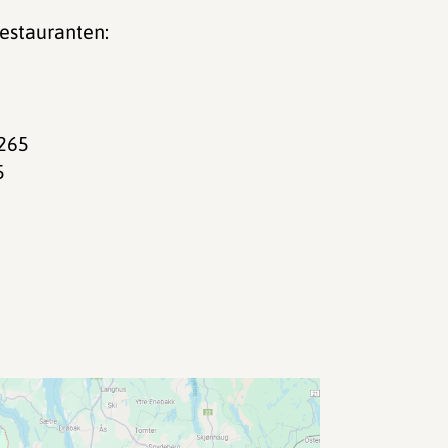
estauranten:
 265
5