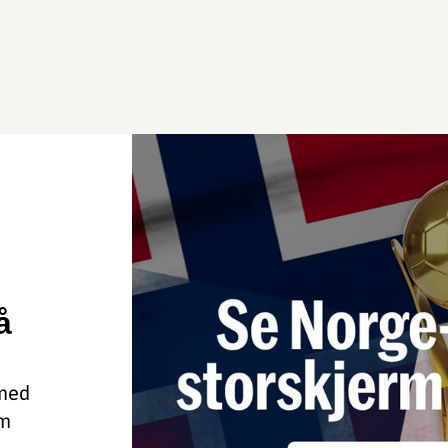
å
 med
om