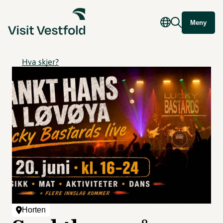
Meny
Hva skjer?
Horten