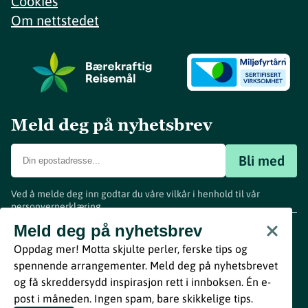
Cookies
Om nettstedet
Meld deg på nyhetsbrev
Bli med
Ved å melde deg inn godtar du våre vilkår i henhold til vår
personvernerklæring
.
www.visitvestfold.com
Meld deg på nyhetsbrev
Turistinformasjon
Oppdag mer! Motta skjulte perler, ferske tips og
Vestfold Fylkeskommune
spennende arrangementer. Meld deg på nyhetsbrevet
By
Breakfast
og få skreddersydd inspirasjon rett i innboksen. Én e-
post i måneden. Ingen spam, bare skikkelige tips.