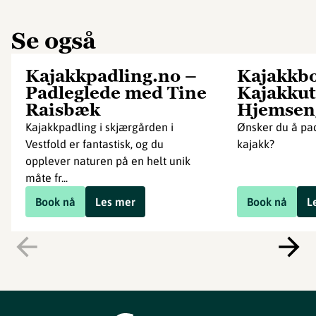
Se også
Kajakkpadling.no –
Kajakkbo
Padleglede med Tine
Kajakkut
Raisbæk
Hjemsen
Kajakkpadling i skjærgården i
Ønsker du å pa
Vestfold er fantastisk, og du
kajakk?
opplever naturen på en helt unik
måte fr...
Book nå
Les mer
Book nå
L