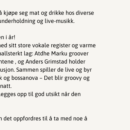
å kjøpe seg mat og drikke hos diverse
e underholdning og live-musikk.
n i år!
med sitt store vokale register og varme
allsterkt lag: Atdhe Marku groover
tene , og Anders Grimstad holder
sjon. Sammen spiller de live og byr
unk og bossanova – Det blir groovy og
natt.
 legges opp til god utsikt når den
en det oppfordres til å ta med noe å