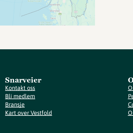
Snarveier
O
Kontakt oss
O
Bli medlem
P
Bransje
C
Kart over Vestfold
O