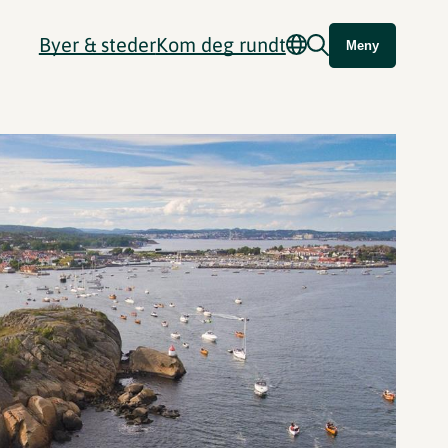
Byer & steder
Kom deg rundt
Meny