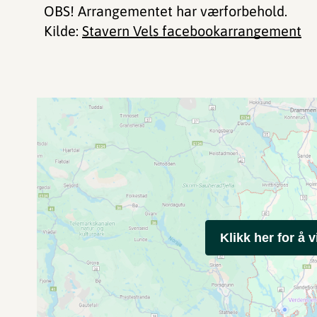
OBS! Arrangementet har værforbehold.
Kilde:
Stavern Vels facebookarrangement
Klikk her for å v