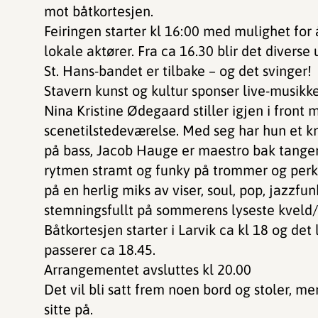
mot båtkortesjen.
Feiringen starter kl 16:00 med mulighet for 
lokale aktører. Fra ca 16.30 blir det divers
St. Hans-bandet er tilbake – og det svinger!
Stavern kunst og kultur sponser live-musikke
Nina Kristine Ødegaard stiller igjen i front 
scenetilstedeværelse. Med seg har hun et kn
på bass, Jacob Hauge er maestro bak tangen
rytmen stramt og funky på trommer og perku
på en herlig miks av viser, soul, pop, jazzf
stemningsfullt på sommerens lyseste kveld/
Båtkortesjen starter i Larvik ca kl 18 og det
passerer ca 18.45.
Arrangementet avsluttes kl 20.00
Det vil bli satt frem noen bord og stoler, m
sitte på.