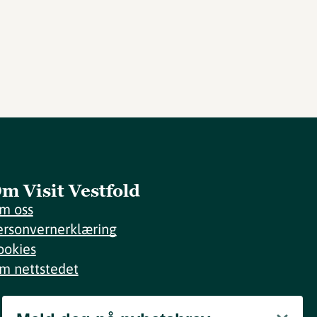
m Visit Vestfold
m oss
ersonvernerklæring
ookies
m nettstedet
Meld deg på nyhetsbrev