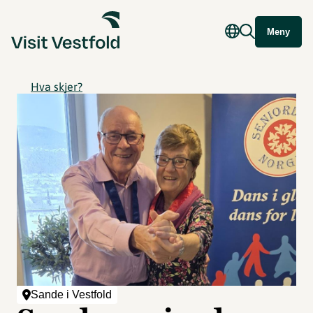
Meny
Hva skjer?
Sande i Vestfold